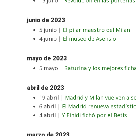
15 julio |
Revolución en las portería
junio de 2023
5 junio |
El pilar maestro del Milan
4 junio |
El museo de Asensio
mayo de 2023
5 mayo |
Baturina y los mejores fich
abril de 2023
19 abril |
Madrid y Milan vuelven a s
6 abril |
El Madrid renueva estadísti
4 abril |
Y Finidi fichó por el Betis
marzo de 2023