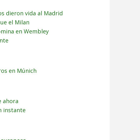
s dieron vida al Madrid
ue el Milan
domina en Wembley
nte
ros en Múnich
e ahora
n instante