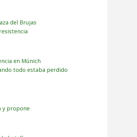
caza del Brujas
resistencia
encia en Múnich
uando todo estaba perdido
a y propone