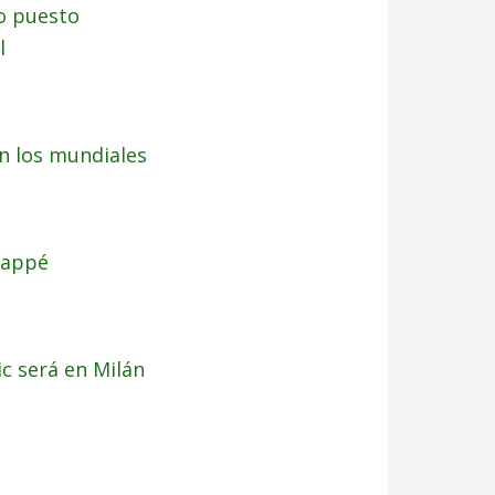
to puesto
l
en los mundiales
bappé
c será en Milán