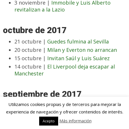
3 noviembre |
Immobile y Luis Alberto
revitalizan a la Lazio
octubre de 2017
21 octubre |
Guedes fulmina al Sevilla
20 octubre |
Milan y Everton no arrancan
15 octubre |
Invitan Saúl y Luis Suárez
14 octubre |
El Liverpool deja escapar al
Manchester
septiembre de 2017
Utilizamos cookies propias y de terceros para mejorar la
30 septiembre |
El City manda en Stamford
experiencia de navegación y ofrecer contenidos de interés.
Bridge
18 septiembre |
Mayoral y Bale contra la
Más información
Acepto
sequía