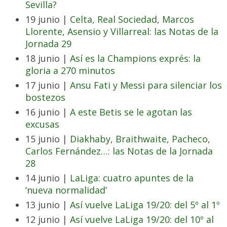
Sevilla?
19 junio |
Celta, Real Sociedad, Marcos
Llorente, Asensio y Villarreal: las Notas de la
Jornada 29
18 junio |
Así es la Champions exprés: la
gloria a 270 minutos
17 junio |
Ansu Fati y Messi para silenciar los
bostezos
16 junio |
A este Betis se le agotan las
excusas
15 junio |
Diakhaby, Braithwaite, Pacheco,
Carlos Fernández…: las Notas de la Jornada
28
14 junio |
LaLiga: cuatro apuntes de la
‘nueva normalidad’
13 junio |
Así vuelve LaLiga 19/20: del 5º al 1º
12 junio |
Así vuelve LaLiga 19/20: del 10º al