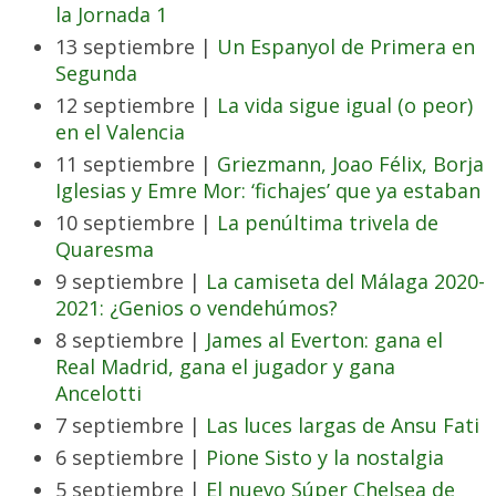
la Jornada 1
13 septiembre |
Un Espanyol de Primera en
Segunda
12 septiembre |
La vida sigue igual (o peor)
en el Valencia
11 septiembre |
Griezmann, Joao Félix, Borja
Iglesias y Emre Mor: ‘fichajes’ que ya estaban
10 septiembre |
La penúltima trivela de
Quaresma
9 septiembre |
La camiseta del Málaga 2020-
2021: ¿Genios o vendehúmos?
8 septiembre |
James al Everton: gana el
Real Madrid, gana el jugador y gana
Ancelotti
7 septiembre |
Las luces largas de Ansu Fati
6 septiembre |
Pione Sisto y la nostalgia
5 septiembre |
El nuevo Súper Chelsea de