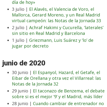
día de hoy»
3 julio |
El Alavés, el Valencia de Voro, el
Mallorca, Gerard Moreno, y un Real Madrid
virtual campeón: las Notas de la Jornada 33
2 julio |
Achraf Hakimi y Cucurella, ‘laterales’
sin sitio en Real Madrid y Barcelona
1 julio |
Griezmann, Luis Suárez y ‘lo’ de
jugar por decreto
junio de 2020
30 junio |
El Espanyol, Hazard, el Getafe, el
Eibar de Orellana y otra vez el Villarreal: las
Notas de la Jornada 32
29 junio |
El taconazo de Benzema, el debate
sobre si es el mejor ‘9’ y el Madrid, más líder
28 junio |
Cuando cambiar de entrenador no