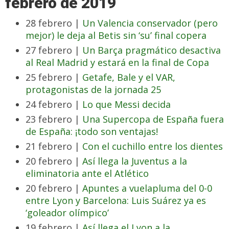
febrero de 2019
28 febrero |
Un Valencia conservador (pero
mejor) le deja al Betis sin ‘su’ final copera
27 febrero |
Un Barça pragmático desactiva
al Real Madrid y estará en la final de Copa
25 febrero |
Getafe, Bale y el VAR,
protagonistas de la jornada 25
24 febrero |
Lo que Messi decida
23 febrero |
Una Supercopa de España fuera
de España: ¡todo son ventajas!
21 febrero |
Con el cuchillo entre los dientes
20 febrero |
Así llega la Juventus a la
eliminatoria ante el Atlético
20 febrero |
Apuntes a vuelapluma del 0-0
entre Lyon y Barcelona: Luis Suárez ya es
‘goleador olímpico’
19 febrero |
Así llega el Lyon a la