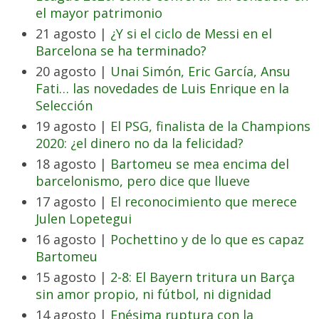
el mayor patrimonio
21 agosto |
¿Y si el ciclo de Messi en el
Barcelona se ha terminado?
20 agosto |
Unai Simón, Eric García, Ansu
Fati… las novedades de Luis Enrique en la
Selección
19 agosto |
El PSG, finalista de la Champions
2020: ¿el dinero no da la felicidad?
18 agosto |
Bartomeu se mea encima del
barcelonismo, pero dice que llueve
17 agosto |
El reconocimiento que merece
Julen Lopetegui
16 agosto |
Pochettino y de lo que es capaz
Bartomeu
15 agosto |
2-8: El Bayern tritura un Barça
sin amor propio, ni fútbol, ni dignidad
14 agosto |
Enésima ruptura con la