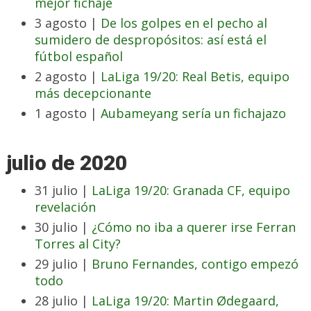
mejor fichaje
3 agosto |
De los golpes en el pecho al
sumidero de despropósitos: así está el
fútbol español
2 agosto |
LaLiga 19/20: Real Betis, equipo
más decepcionante
1 agosto |
Aubameyang sería un fichajazo
julio de 2020
31 julio |
LaLiga 19/20: Granada CF, equipo
revelación
30 julio |
¿Cómo no iba a querer irse Ferran
Torres al City?
29 julio |
Bruno Fernandes, contigo empezó
todo
28 julio |
LaLiga 19/20: Martin Ødegaard,