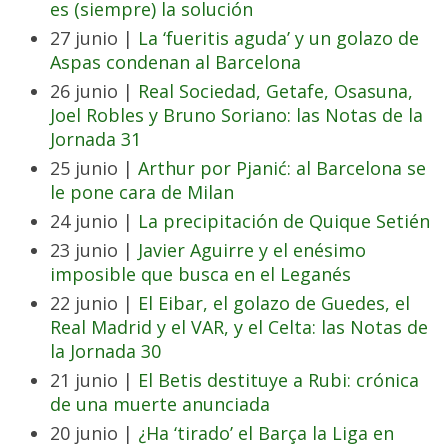
es (siempre) la solución
27 junio |
La ‘fueritis aguda’ y un golazo de
Aspas condenan al Barcelona
26 junio |
Real Sociedad, Getafe, Osasuna,
Joel Robles y Bruno Soriano: las Notas de la
Jornada 31
25 junio |
Arthur por Pjanić: al Barcelona se
le pone cara de Milan
24 junio |
La precipitación de Quique Setién
23 junio |
Javier Aguirre y el enésimo
imposible que busca en el Leganés
22 junio |
El Eibar, el golazo de Guedes, el
Real Madrid y el VAR, y el Celta: las Notas de
la Jornada 30
21 junio |
El Betis destituye a Rubi: crónica
de una muerte anunciada
20 junio |
¿Ha ‘tirado’ el Barça la Liga en