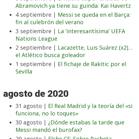
Abramovich ya tiene su guinda: Kai Havertz
4 septiembre |
Messi se queda en el Barça:
fin al culebrón del verano
3 septiembre |
La ‘interesantísima’ UEFA
Nations League
2 septiembre |
Lacazette, Luis Suárez (x2)…
el Atlético busca goleador
1 septiembre |
El fichaje de Rakitic por el
Sevilla
agosto de 2020
31 agosto |
El Real Madrid y la teoría del «si
funciona, no lo toques»
30 agosto |
¿Dónde estabas la tarde que
Messi mandó el burofax?
29 agosto |
Elche CF: Sobre Pacheta,