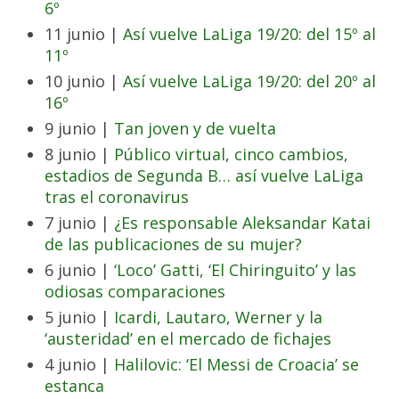
6º
11 junio |
Así vuelve LaLiga 19/20: del 15º al
11º
10 junio |
Así vuelve LaLiga 19/20: del 20º al
16º
9 junio |
Tan joven y de vuelta
8 junio |
Público virtual, cinco cambios,
estadios de Segunda B… así vuelve LaLiga
tras el coronavirus
7 junio |
¿Es responsable Aleksandar Katai
de las publicaciones de su mujer?
6 junio |
‘Loco’ Gatti, ‘El Chiringuito’ y las
odiosas comparaciones
5 junio |
Icardi, Lautaro, Werner y la
‘austeridad’ en el mercado de fichajes
4 junio |
Halilovic: ‘El Messi de Croacia’ se
estanca