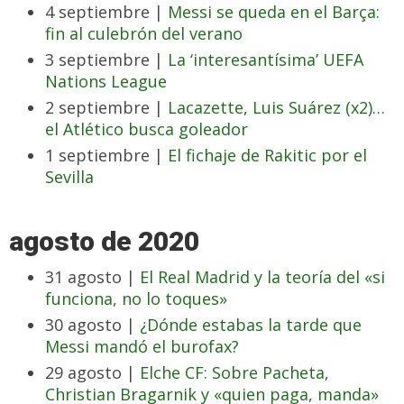
4 septiembre |
Messi se queda en el Barça:
fin al culebrón del verano
3 septiembre |
La ‘interesantísima’ UEFA
Nations League
2 septiembre |
Lacazette, Luis Suárez (x2)…
el Atlético busca goleador
1 septiembre |
El fichaje de Rakitic por el
Sevilla
agosto de 2020
31 agosto |
El Real Madrid y la teoría del «si
funciona, no lo toques»
30 agosto |
¿Dónde estabas la tarde que
Messi mandó el burofax?
29 agosto |
Elche CF: Sobre Pacheta,
Christian Bragarnik y «quien paga, manda»