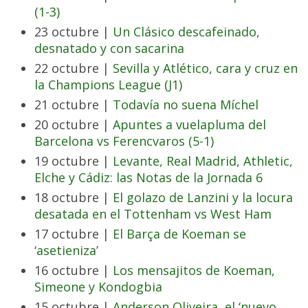
(1-3)
23 octubre |
Un Clásico descafeinado,
desnatado y con sacarina
22 octubre |
Sevilla y Atlético, cara y cruz en
la Champions League (J1)
21 octubre |
Todavía no suena Míchel
20 octubre |
Apuntes a vuelapluma del
Barcelona vs Ferencvaros (5-1)
19 octubre |
Levante, Real Madrid, Athletic,
Elche y Cádiz: las Notas de la Jornada 6
18 octubre |
El golazo de Lanzini y la locura
desatada en el Tottenham vs West Ham
17 octubre |
El Barça de Koeman se
‘asetieniza’
16 octubre |
Los mensajitos de Koeman,
Simeone y Kondogbia
15 octubre |
Anderson Oliveira, el ‘nuevo