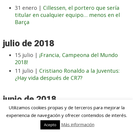
31 enero |
Cillessen, el portero que sería
titular en cualquier equipo… menos en el
Barça
julio de 2018
15 julio |
¡Francia, Campeona del Mundo
2018!
11 julio |
Cristiano Ronaldo a la Juventus:
¿Hay vida después de CR7?
junio de 2018
Utilizamos cookies propias y de terceros para mejorar la
19 junio |
Sergej Milinkovic-Savic, el crack en
experiencia de navegación y ofrecer contenidos de interés.
ciernes por el que todos suspiran
Más información
Acepto
17 junio |
En este Mundial, los favoritos son