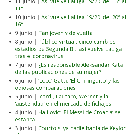
11 junio |
Así vuelve LaLiga 19/20: del 15º al
11º
10 junio |
Así vuelve LaLiga 19/20: del 20º al
16º
9 junio |
Tan joven y de vuelta
8 junio |
Público virtual, cinco cambios,
estadios de Segunda B… así vuelve LaLiga
tras el coronavirus
7 junio |
¿Es responsable Aleksandar Katai
de las publicaciones de su mujer?
6 junio |
‘Loco’ Gatti, ‘El Chiringuito’ y las
odiosas comparaciones
5 junio |
Icardi, Lautaro, Werner y la
‘austeridad’ en el mercado de fichajes
4 junio |
Halilovic: ‘El Messi de Croacia’ se
estanca
3 junio |
Courtois: ya nadie habla de Keylor