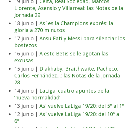
19 junio |
Celta, Real Sociedad, Marcos
Llorente, Asensio y Villarreal: las Notas de la
Jornada 29
18 junio |
Así es la Champions exprés: la
gloria a 270 minutos
17 junio |
Ansu Fati y Messi para silenciar los
bostezos
16 junio |
A este Betis se le agotan las
excusas
15 junio |
Diakhaby, Braithwaite, Pacheco,
Carlos Fernández…: las Notas de la Jornada
28
14 junio |
LaLiga: cuatro apuntes de la
‘nueva normalidad’
13 junio |
Así vuelve LaLiga 19/20: del 5º al 1º
12 junio |
Así vuelve LaLiga 19/20: del 10º al
6º