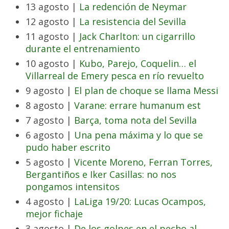
13 agosto |
La redención de Neymar
12 agosto |
La resistencia del Sevilla
11 agosto |
Jack Charlton: un cigarrillo
durante el entrenamiento
10 agosto |
Kubo, Parejo, Coquelin… el
Villarreal de Emery pesca en río revuelto
9 agosto |
El plan de choque se llama Messi
8 agosto |
Varane: errare humanum est
7 agosto |
Barça, toma nota del Sevilla
6 agosto |
Una pena máxima y lo que se
pudo haber escrito
5 agosto |
Vicente Moreno, Ferran Torres,
Bergantiños e Iker Casillas: no nos
pongamos intensitos
4 agosto |
LaLiga 19/20: Lucas Ocampos,
mejor fichaje
3 agosto |
De los golpes en el pecho al