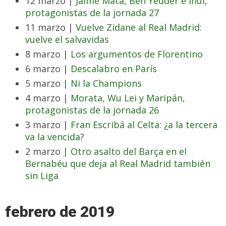
12 marzo |
Jaime Mata, Ben Yedder e Inui,
protagonistas de la jornada 27
11 marzo |
Vuelve Zidane al Real Madrid:
vuelve el salvavidas
8 marzo |
Los argumentos de Florentino
6 marzo |
Descalabro en París
5 marzo |
Ni la Champions
4 marzo |
Morata, Wu Lei y Maripán,
protagonistas de la jornada 26
3 marzo |
Fran Escribá al Celta: ¿a la tercera
va la vencida?
2 marzo |
Otro asalto del Barça en el
Bernabéu que deja al Real Madrid también
sin Liga
febrero de 2019