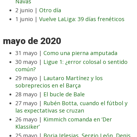
Navas
2 junio |
Otro día
1 junio |
Vuelve LaLiga: 39 días frenéticos
mayo de 2020
31 mayo |
Como una pierna amputada
30 mayo |
Ligue 1: ¿error colosal o sentido
común?
29 mayo |
Lautaro Martínez y los
sobreprecios en el Barça
28 mayo |
El bucle de Bale
27 mayo |
Rubén Botta, cuando el fútbol y
las expectativas se cruzan
26 mayo |
Kimmich comanda en ‘Der
Klassiker’
25 mayo |
Borja Iglesias, Sergio León, Denis