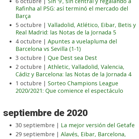
6 octubre |
Sin ‘9’, sin central y regalando a
Rafinha al PSG: así terminó el mercado del
Barça
5 octubre |
Valladolid, Atlético, Eibar, Betis y
Real Madrid: las Notas de la Jornada 5
4 octubre |
Apuntes a vuelapluma del
Barcelona vs Sevilla (1-1)
3 octubre |
Que Dest sea Dest
2 octubre |
Athletic, Valladolid, Valencia,
Cádiz y Barcelona: las Notas de la Jornada 4
1 octubre |
Sorteo Champions League
2020/2021: Que comience el espectáculo
septiembre de 2020
30 septiembre |
La mejor versión del Getafe
29 septiembre |
Alavés, Eibar, Barcelona,