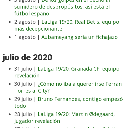
sumidero de despropósitos: así está el
fútbol español
2 agosto |
LaLiga 19/20: Real Betis, equipo
más decepcionante
1 agosto |
Aubameyang sería un fichajazo
julio de 2020
31 julio |
LaLiga 19/20: Granada CF, equipo
revelación
30 julio |
¿Cómo no iba a querer irse Ferran
Torres al City?
29 julio |
Bruno Fernandes, contigo empezó
todo
28 julio |
LaLiga 19/20: Martin Ødegaard,
jugador revelación