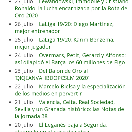
27 julio |
Lewandowski, Immobile y Cristiano
Ronaldo: la lucha encarnizada por la Bota de
Oro 2020
26 julio |
LaLiga 19/20: Diego Martínez,
mejor entrenador
25 julio |
LaLiga 19/20: Karim Benzema,
mejor jugador
24 julio |
Overmars, Petit, Gerard y Alfonso:
así dilapidó el Barça los 60 millones de Figo
23 julio |
Del Balón de Oro al
‘QIQEANVAHBDOPCSLM 2020’
22 julio |
Marcelo Bielsa y la especialización
de los medios en pervertir
21 julio |
Valencia, Celta, Real Sociedad,
Sevilla y un Granada histórico: las Notas de
la Jornada 38
20 julio |
El Leganés baja a Segunda:
atropello en el paso de cebra