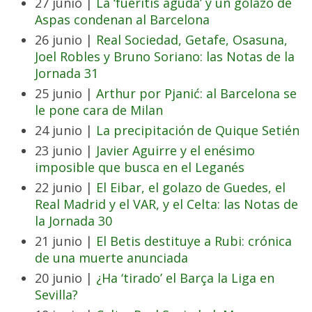
27 junio |
La ‘fueritis aguda’ y un golazo de
Aspas condenan al Barcelona
26 junio |
Real Sociedad, Getafe, Osasuna,
Joel Robles y Bruno Soriano: las Notas de la
Jornada 31
25 junio |
Arthur por Pjanić: al Barcelona se
le pone cara de Milan
24 junio |
La precipitación de Quique Setién
23 junio |
Javier Aguirre y el enésimo
imposible que busca en el Leganés
22 junio |
El Eibar, el golazo de Guedes, el
Real Madrid y el VAR, y el Celta: las Notas de
la Jornada 30
21 junio |
El Betis destituye a Rubi: crónica
de una muerte anunciada
20 junio |
¿Ha ‘tirado’ el Barça la Liga en
Sevilla?