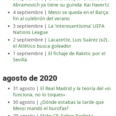
Abramovich ya tiene su guinda: Kai Havertz
4 septiembre |
Messi se queda en el Barça:
fin al culebrón del verano
3 septiembre |
La ‘interesantísima’ UEFA
Nations League
2 septiembre |
Lacazette, Luis Suárez (x2)…
el Atlético busca goleador
1 septiembre |
El fichaje de Rakitic por el
Sevilla
agosto de 2020
31 agosto |
El Real Madrid y la teoría del «si
funciona, no lo toques»
30 agosto |
¿Dónde estabas la tarde que
Messi mandó el burofax?
29 agosto |
Elche CF: Sobre Pacheta,