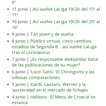
6º
11 junio |
Así vuelve LaLiga 19/20: del 15º al
11º
10 junio |
Así vuelve LaLiga 19/20: del 20º al
16º
9 junio |
Tan joven y de vuelta
8 junio |
Público virtual, cinco cambios,
estadios de Segunda B… así vuelve LaLiga
tras el coronavirus
7 junio |
¿Es responsable Aleksandar Katai
de las publicaciones de su mujer?
6 junio |
‘Loco’ Gatti, ‘El Chiringuito’ y las
odiosas comparaciones
5 junio |
Icardi, Lautaro, Werner y la
‘austeridad’ en el mercado de fichajes
4 junio |
Halilovic: ‘El Messi de Croacia’ se
estanca