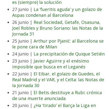
es (siempre) la solución
27 junio |
La ‘fueritis aguda’ y un golazo de
Aspas condenan al Barcelona
26 junio |
Real Sociedad, Getafe, Osasuna,
Joel Robles y Bruno Soriano: las Notas de la
Jornada 31
25 junio |
Arthur por Pjanić: al Barcelona se
le pone cara de Milan
24 junio |
La precipitación de Quique Setién
23 junio |
Javier Aguirre y el enésimo
imposible que busca en el Leganés
22 junio |
El Eibar, el golazo de Guedes, el
Real Madrid y el VAR, y el Celta: las Notas de
la Jornada 30
21 junio |
El Betis destituye a Rubi: crónica
de una muerte anunciada
20 junio |
¿Ha ‘tirado’ el Barça la Liga en