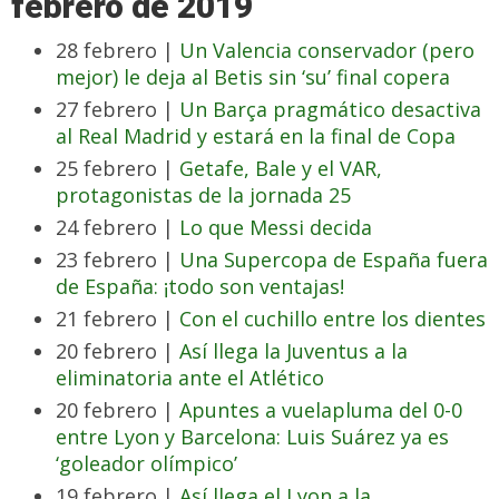
febrero de 2019
28 febrero |
Un Valencia conservador (pero
mejor) le deja al Betis sin ‘su’ final copera
27 febrero |
Un Barça pragmático desactiva
al Real Madrid y estará en la final de Copa
25 febrero |
Getafe, Bale y el VAR,
protagonistas de la jornada 25
24 febrero |
Lo que Messi decida
23 febrero |
Una Supercopa de España fuera
de España: ¡todo son ventajas!
21 febrero |
Con el cuchillo entre los dientes
20 febrero |
Así llega la Juventus a la
eliminatoria ante el Atlético
20 febrero |
Apuntes a vuelapluma del 0-0
entre Lyon y Barcelona: Luis Suárez ya es
‘goleador olímpico’
19 febrero |
Así llega el Lyon a la