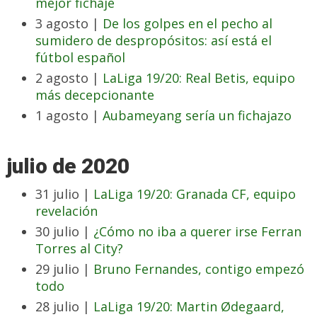
mejor fichaje
3 agosto |
De los golpes en el pecho al
sumidero de despropósitos: así está el
fútbol español
2 agosto |
LaLiga 19/20: Real Betis, equipo
más decepcionante
1 agosto |
Aubameyang sería un fichajazo
julio de 2020
31 julio |
LaLiga 19/20: Granada CF, equipo
revelación
30 julio |
¿Cómo no iba a querer irse Ferran
Torres al City?
29 julio |
Bruno Fernandes, contigo empezó
todo
28 julio |
LaLiga 19/20: Martin Ødegaard,