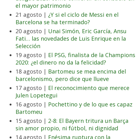
el mayor patrimonio
21 agosto |
¿Y si el ciclo de Messi en el
Barcelona se ha terminado?
20 agosto |
Unai Simón, Eric García, Ansu
Fati… las novedades de Luis Enrique en la
Selección
19 agosto |
El PSG, finalista de la Champions
2020: ¿el dinero no da la felicidad?
18 agosto |
Bartomeu se mea encima del
barcelonismo, pero dice que llueve
17 agosto |
El reconocimiento que merece
Julen Lopetegui
16 agosto |
Pochettino y de lo que es capaz
Bartomeu
15 agosto |
2-8: El Bayern tritura un Barça
sin amor propio, ni fútbol, ni dignidad
14 agosto |
Enésima ruptura con la