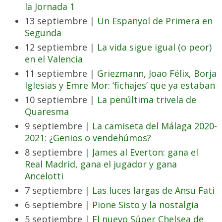
la Jornada 1
13 septiembre |
Un Espanyol de Primera en
Segunda
12 septiembre |
La vida sigue igual (o peor)
en el Valencia
11 septiembre |
Griezmann, Joao Félix, Borja
Iglesias y Emre Mor: ‘fichajes’ que ya estaban
10 septiembre |
La penúltima trivela de
Quaresma
9 septiembre |
La camiseta del Málaga 2020-
2021: ¿Genios o vendehúmos?
8 septiembre |
James al Everton: gana el
Real Madrid, gana el jugador y gana
Ancelotti
7 septiembre |
Las luces largas de Ansu Fati
6 septiembre |
Pione Sisto y la nostalgia
5 septiembre |
El nuevo Súper Chelsea de