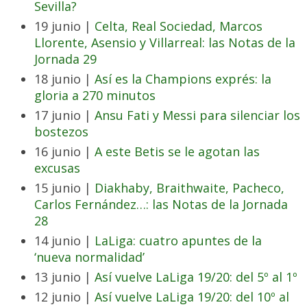
Sevilla?
19 junio |
Celta, Real Sociedad, Marcos
Llorente, Asensio y Villarreal: las Notas de la
Jornada 29
18 junio |
Así es la Champions exprés: la
gloria a 270 minutos
17 junio |
Ansu Fati y Messi para silenciar los
bostezos
16 junio |
A este Betis se le agotan las
excusas
15 junio |
Diakhaby, Braithwaite, Pacheco,
Carlos Fernández…: las Notas de la Jornada
28
14 junio |
LaLiga: cuatro apuntes de la
‘nueva normalidad’
13 junio |
Así vuelve LaLiga 19/20: del 5º al 1º
12 junio |
Así vuelve LaLiga 19/20: del 10º al