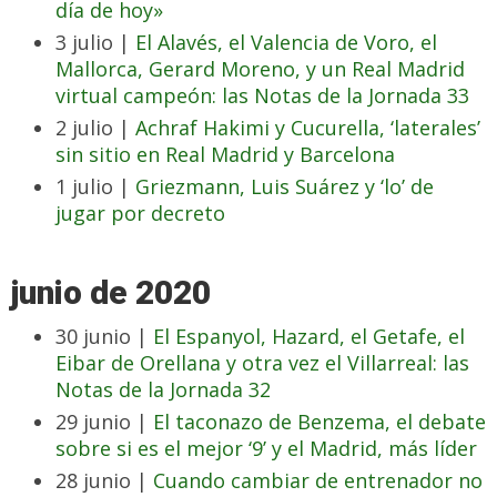
día de hoy»
3 julio |
El Alavés, el Valencia de Voro, el
Mallorca, Gerard Moreno, y un Real Madrid
virtual campeón: las Notas de la Jornada 33
2 julio |
Achraf Hakimi y Cucurella, ‘laterales’
sin sitio en Real Madrid y Barcelona
1 julio |
Griezmann, Luis Suárez y ‘lo’ de
jugar por decreto
junio de 2020
30 junio |
El Espanyol, Hazard, el Getafe, el
Eibar de Orellana y otra vez el Villarreal: las
Notas de la Jornada 32
29 junio |
El taconazo de Benzema, el debate
sobre si es el mejor ‘9’ y el Madrid, más líder
28 junio |
Cuando cambiar de entrenador no