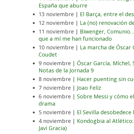
España que aburre
13 noviembre |
El Barça, entre el des
12 noviembre |
La (no) renovación d
11 noviembre |
Biwenger, Comunio… 
que a mí me han funcionado
10 noviembre |
La marcha de Óscar G
Coudet
9 noviembre |
Óscar García, Míchel, S
Notas de la Jornada 9
8 noviembre |
Hacer puenting sin c
7 noviembre |
Joao Feliz
6 noviembre |
Sobre Messi y cómo el
drama
5 noviembre |
El Sevilla desobedece 
4 noviembre |
Kondogbia al Atlético: 
Javi Gracia)