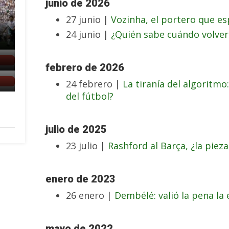
junio de 2026
27 junio |
Vozinha, el portero que e
24 junio |
¿Quién sabe cuándo volver
febrero de 2026
24 febrero |
La tiranía del algoritm
del fútbol?
julio de 2025
23 julio |
Rashford al Barça, ¿la pieza
enero de 2023
26 enero |
Dembélé: valió la pena la
mayo de 2022