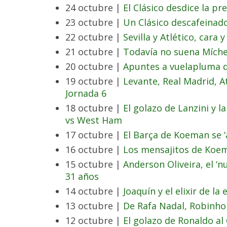
24 octubre |
El Clásico desdice la pre
23 octubre |
Un Clásico descafeinad
22 octubre |
Sevilla y Atlético, cara
21 octubre |
Todavía no suena Míche
20 octubre |
Apuntes a vuelapluma de
19 octubre |
Levante, Real Madrid, At
Jornada 6
18 octubre |
El golazo de Lanzini y 
vs West Ham
17 octubre |
El Barça de Koeman se ‘
16 octubre |
Los mensajitos de Koe
15 octubre |
Anderson Oliveira, el ‘n
31 años
14 octubre |
Joaquín y el elixir de la
13 octubre |
De Rafa Nadal, Robinho
12 octubre |
El golazo de Ronaldo a