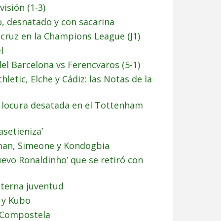
visión (1-3)
o, desnatado y con sacarina
 y cruz en la Champions League (J1)
l
l Barcelona vs Ferencvaros (5-1)
hletic, Elche y Cádiz: las Notas de la
la locura desatada en el Tottenham
asetieniza’
man, Simeone y Kondogbia
uevo Ronaldinho’ que se retiró con
 eterna juventud
 y Kubo
l Compostela