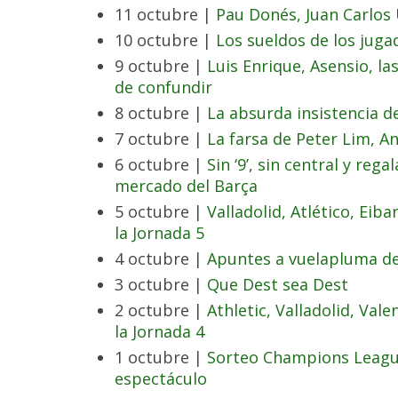
11 octubre |
Pau Donés, Juan Carlos U
10 octubre |
Los sueldos de los jugad
9 octubre |
Luis Enrique, Asensio, la
de confundir
8 octubre |
La absurda insistencia de
7 octubre |
La farsa de Peter Lim, A
6 octubre |
Sin ‘9’, sin central y reg
mercado del Barça
5 octubre |
Valladolid, Atlético, Eiba
la Jornada 5
4 octubre |
Apuntes a vuelapluma del 
3 octubre |
Que Dest sea Dest
2 octubre |
Athletic, Valladolid, Vale
la Jornada 4
1 octubre |
Sorteo Champions Leagu
espectáculo