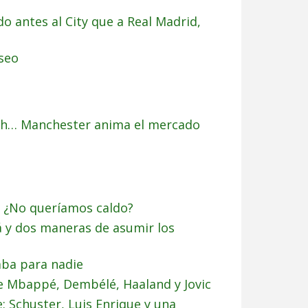
o antes al City que a Real Madrid,
lseo
ish… Manchester anima el mercado
: ¿No queríamos caldo?
á y dos maneras de asumir los
aba para nadie
e Mbappé, Dembélé, Haaland y Jovic
 Schuster, Luis Enrique y una