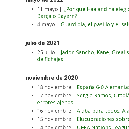
11 mayo |
¿Por qué Haaland ha elegid
Barça o Bayern?
4 mayo |
Guardiola, el pasillo y el sa
julio de 2021
25 julio |
Jadon Sancho, Kane, Greal
de fichajes
noviembre de 2020
18 noviembre |
España 6-0 Alemania
17 noviembre |
Sergio Ramos, Ortol
errores ajenos
16 noviembre |
Alaba para todos; Al
15 noviembre |
Elucubraciones sobr
14 noviembre |
UEFA Nations League: