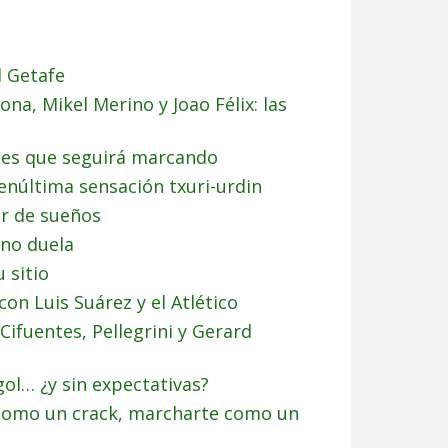
l Getafe
ona, Mikel Merino y Joao Félix: las
oles que seguirá marcando
enúltima sensación txuri-urdin
or de sueños
 no duela
 sitio
con Luis Suárez y el Atlético
Cifuentes, Pellegrini y Gerard
gol… ¿y sin expectativas?
 como un crack, marcharte como un