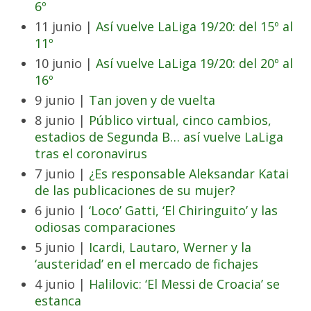
6º
11 junio |
Así vuelve LaLiga 19/20: del 15º al
11º
10 junio |
Así vuelve LaLiga 19/20: del 20º al
16º
9 junio |
Tan joven y de vuelta
8 junio |
Público virtual, cinco cambios,
estadios de Segunda B… así vuelve LaLiga
tras el coronavirus
7 junio |
¿Es responsable Aleksandar Katai
de las publicaciones de su mujer?
6 junio |
‘Loco’ Gatti, ‘El Chiringuito’ y las
odiosas comparaciones
5 junio |
Icardi, Lautaro, Werner y la
‘austeridad’ en el mercado de fichajes
4 junio |
Halilovic: ‘El Messi de Croacia’ se
estanca