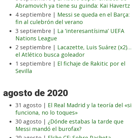
Abramovich ya tiene su guinda: Kai Havertz
4 septiembre |
Messi se queda en el Barça:
fin al culebrón del verano
3 septiembre |
La ‘interesantísima’ UEFA
Nations League
2 septiembre |
Lacazette, Luis Suárez (x2)…
el Atlético busca goleador
1 septiembre |
El fichaje de Rakitic por el
Sevilla
agosto de 2020
31 agosto |
El Real Madrid y la teoría del «si
funciona, no lo toques»
30 agosto |
¿Dónde estabas la tarde que
Messi mandó el burofax?
29 agosto |
Elche CF: Sobre Pacheta,