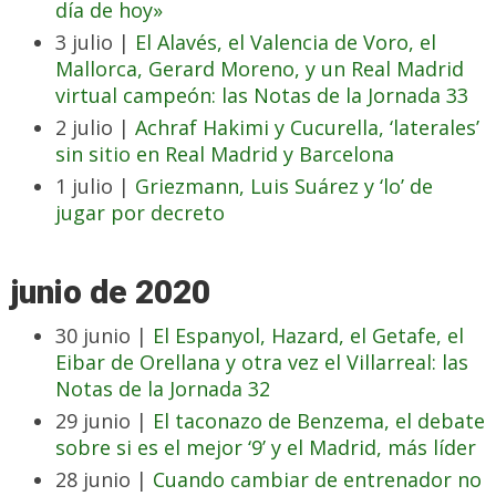
día de hoy»
3 julio |
El Alavés, el Valencia de Voro, el
Mallorca, Gerard Moreno, y un Real Madrid
virtual campeón: las Notas de la Jornada 33
2 julio |
Achraf Hakimi y Cucurella, ‘laterales’
sin sitio en Real Madrid y Barcelona
1 julio |
Griezmann, Luis Suárez y ‘lo’ de
jugar por decreto
junio de 2020
30 junio |
El Espanyol, Hazard, el Getafe, el
Eibar de Orellana y otra vez el Villarreal: las
Notas de la Jornada 32
29 junio |
El taconazo de Benzema, el debate
sobre si es el mejor ‘9’ y el Madrid, más líder
28 junio |
Cuando cambiar de entrenador no