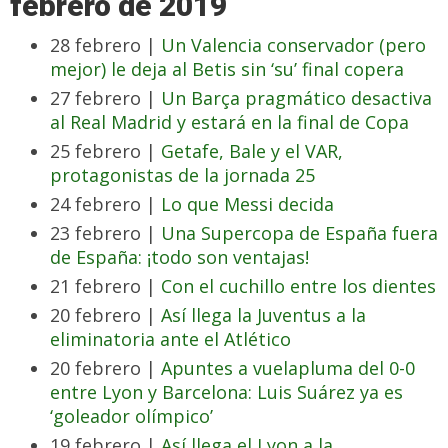
febrero de 2019
28 febrero |
Un Valencia conservador (pero
mejor) le deja al Betis sin ‘su’ final copera
27 febrero |
Un Barça pragmático desactiva
al Real Madrid y estará en la final de Copa
25 febrero |
Getafe, Bale y el VAR,
protagonistas de la jornada 25
24 febrero |
Lo que Messi decida
23 febrero |
Una Supercopa de España fuera
de España: ¡todo son ventajas!
21 febrero |
Con el cuchillo entre los dientes
20 febrero |
Así llega la Juventus a la
eliminatoria ante el Atlético
20 febrero |
Apuntes a vuelapluma del 0-0
entre Lyon y Barcelona: Luis Suárez ya es
‘goleador olímpico’
19 febrero |
Así llega el Lyon a la