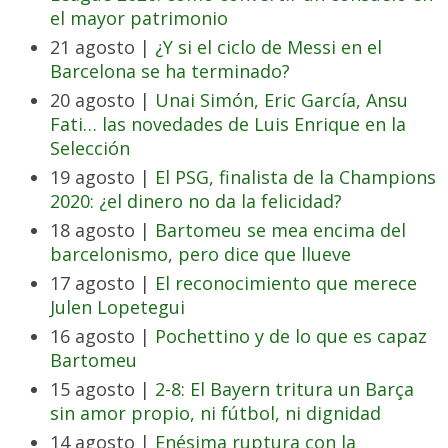
el mayor patrimonio
21 agosto |
¿Y si el ciclo de Messi en el
Barcelona se ha terminado?
20 agosto |
Unai Simón, Eric García, Ansu
Fati… las novedades de Luis Enrique en la
Selección
19 agosto |
El PSG, finalista de la Champions
2020: ¿el dinero no da la felicidad?
18 agosto |
Bartomeu se mea encima del
barcelonismo, pero dice que llueve
17 agosto |
El reconocimiento que merece
Julen Lopetegui
16 agosto |
Pochettino y de lo que es capaz
Bartomeu
15 agosto |
2-8: El Bayern tritura un Barça
sin amor propio, ni fútbol, ni dignidad
14 agosto |
Enésima ruptura con la