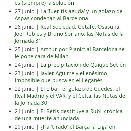
es (siempre) la solución
27 junio |
La ‘fueritis aguda’ y un golazo de
Aspas condenan al Barcelona
26 junio |
Real Sociedad, Getafe, Osasuna,
Joel Robles y Bruno Soriano: las Notas de la
Jornada 31
25 junio |
Arthur por Pjanić: al Barcelona se
le pone cara de Milan
24 junio |
La precipitación de Quique Setién
23 junio |
Javier Aguirre y el enésimo
imposible que busca en el Leganés
22 junio |
El Eibar, el golazo de Guedes, el
Real Madrid y el VAR, y el Celta: las Notas de
la Jornada 30
21 junio |
El Betis destituye a Rubi: crónica
de una muerte anunciada
20 junio |
¿Ha ‘tirado’ el Barça la Liga en