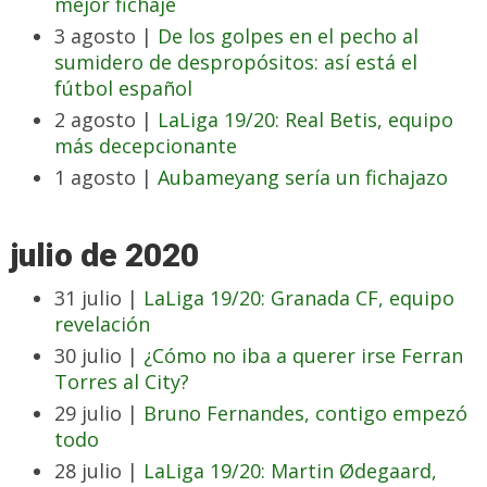
mejor fichaje
3 agosto |
De los golpes en el pecho al
sumidero de despropósitos: así está el
fútbol español
2 agosto |
LaLiga 19/20: Real Betis, equipo
más decepcionante
1 agosto |
Aubameyang sería un fichajazo
julio de 2020
31 julio |
LaLiga 19/20: Granada CF, equipo
revelación
30 julio |
¿Cómo no iba a querer irse Ferran
Torres al City?
29 julio |
Bruno Fernandes, contigo empezó
todo
28 julio |
LaLiga 19/20: Martin Ødegaard,