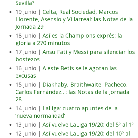
Sevilla?
19 junio |
Celta, Real Sociedad, Marcos
Llorente, Asensio y Villarreal: las Notas de la
Jornada 29
18 junio |
Así es la Champions exprés: la
gloria a 270 minutos
17 junio |
Ansu Fati y Messi para silenciar los
bostezos
16 junio |
A este Betis se le agotan las
excusas
15 junio |
Diakhaby, Braithwaite, Pacheco,
Carlos Fernández…: las Notas de la Jornada
28
14 junio |
LaLiga: cuatro apuntes de la
‘nueva normalidad’
13 junio |
Así vuelve LaLiga 19/20: del 5º al 1º
12 junio |
Así vuelve LaLiga 19/20: del 10º al