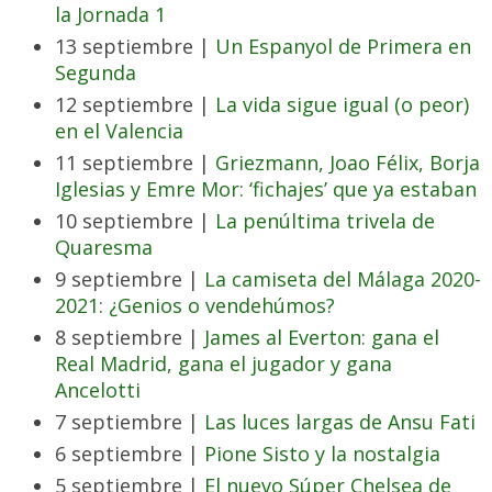
la Jornada 1
13 septiembre |
Un Espanyol de Primera en
Segunda
12 septiembre |
La vida sigue igual (o peor)
en el Valencia
11 septiembre |
Griezmann, Joao Félix, Borja
Iglesias y Emre Mor: ‘fichajes’ que ya estaban
10 septiembre |
La penúltima trivela de
Quaresma
9 septiembre |
La camiseta del Málaga 2020-
2021: ¿Genios o vendehúmos?
8 septiembre |
James al Everton: gana el
Real Madrid, gana el jugador y gana
Ancelotti
7 septiembre |
Las luces largas de Ansu Fati
6 septiembre |
Pione Sisto y la nostalgia
5 septiembre |
El nuevo Súper Chelsea de