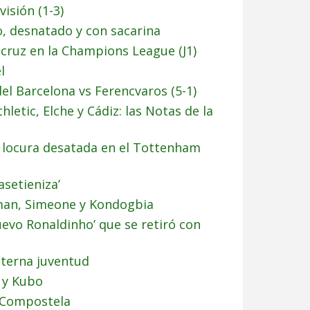
visión (1-3)
o, desnatado y con sacarina
 y cruz en la Champions League (J1)
l
l Barcelona vs Ferencvaros (5-1)
hletic, Elche y Cádiz: las Notas de la
la locura desatada en el Tottenham
asetieniza’
man, Simeone y Kondogbia
uevo Ronaldinho’ que se retiró con
 eterna juventud
 y Kubo
l Compostela