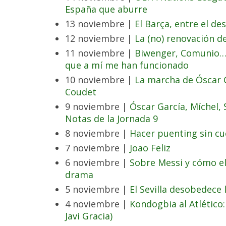
España que aburre
13 noviembre |
El Barça, entre el des
12 noviembre |
La (no) renovación d
11 noviembre |
Biwenger, Comunio… 
que a mí me han funcionado
10 noviembre |
La marcha de Óscar G
Coudet
9 noviembre |
Óscar García, Míchel, S
Notas de la Jornada 9
8 noviembre |
Hacer puenting sin c
7 noviembre |
Joao Feliz
6 noviembre |
Sobre Messi y cómo el
drama
5 noviembre |
El Sevilla desobedece 
4 noviembre |
Kondogbia al Atlético: 
Javi Gracia)