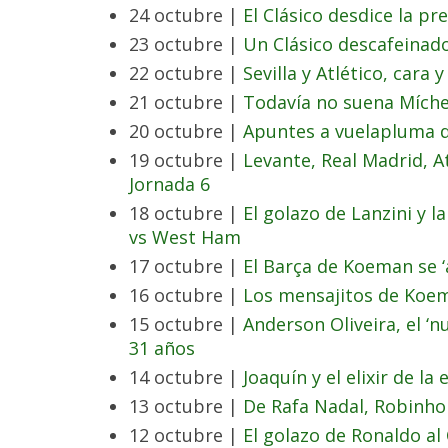
24 octubre |
El Clásico desdice la pre
23 octubre |
Un Clásico descafeinad
22 octubre |
Sevilla y Atlético, cara
21 octubre |
Todavía no suena Míche
20 octubre |
Apuntes a vuelapluma de
19 octubre |
Levante, Real Madrid, At
Jornada 6
18 octubre |
El golazo de Lanzini y 
vs West Ham
17 octubre |
El Barça de Koeman se ‘
16 octubre |
Los mensajitos de Koe
15 octubre |
Anderson Oliveira, el ‘n
31 años
14 octubre |
Joaquín y el elixir de la
13 octubre |
De Rafa Nadal, Robinho
12 octubre |
El golazo de Ronaldo a