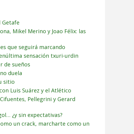
l Getafe
ona, Mikel Merino y Joao Félix: las
oles que seguirá marcando
enúltima sensación txuri-urdin
or de sueños
 no duela
 sitio
con Luis Suárez y el Atlético
Cifuentes, Pellegrini y Gerard
gol… ¿y sin expectativas?
 como un crack, marcharte como un