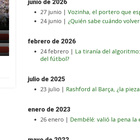
junio de 2026
27 junio |
Vozinha, el portero que e
24 junio |
¿Quién sabe cuándo volver
febrero de 2026
24 febrero |
La tiranía del algoritm
del fútbol?
julio de 2025
23 julio |
Rashford al Barça, ¿la pieza
enero de 2023
26 enero |
Dembélé: valió la pena la
mayo de 2022