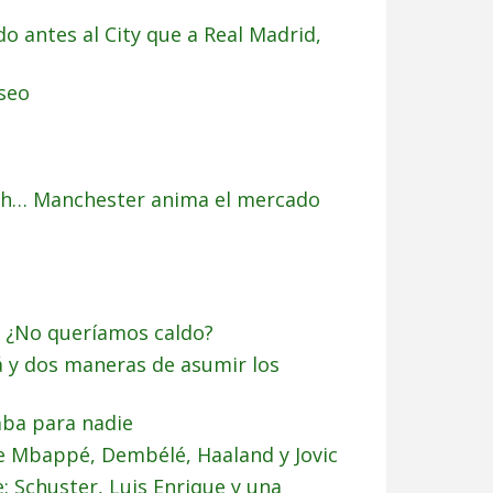
o antes al City que a Real Madrid,
lseo
ish… Manchester anima el mercado
: ¿No queríamos caldo?
á y dos maneras de asumir los
aba para nadie
e Mbappé, Dembélé, Haaland y Jovic
 Schuster, Luis Enrique y una