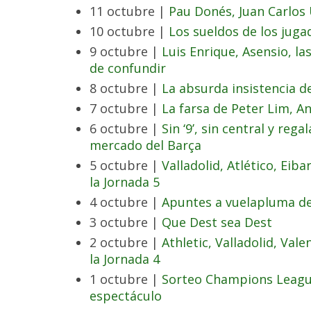
11 octubre |
Pau Donés, Juan Carlos U
10 octubre |
Los sueldos de los jugad
9 octubre |
Luis Enrique, Asensio, la
de confundir
8 octubre |
La absurda insistencia de
7 octubre |
La farsa de Peter Lim, A
6 octubre |
Sin ‘9’, sin central y reg
mercado del Barça
5 octubre |
Valladolid, Atlético, Eiba
la Jornada 5
4 octubre |
Apuntes a vuelapluma del 
3 octubre |
Que Dest sea Dest
2 octubre |
Athletic, Valladolid, Vale
la Jornada 4
1 octubre |
Sorteo Champions Leagu
espectáculo