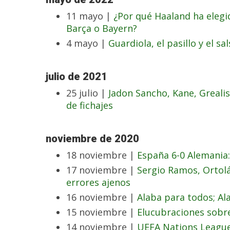
11 mayo |
¿Por qué Haaland ha elegid
Barça o Bayern?
4 mayo |
Guardiola, el pasillo y el sa
julio de 2021
25 julio |
Jadon Sancho, Kane, Greal
de fichajes
noviembre de 2020
18 noviembre |
España 6-0 Alemania
17 noviembre |
Sergio Ramos, Ortol
errores ajenos
16 noviembre |
Alaba para todos; Al
15 noviembre |
Elucubraciones sobr
14 noviembre |
UEFA Nations League: