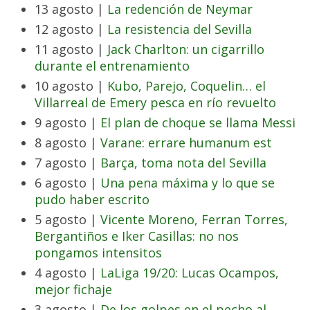
13 agosto |
La redención de Neymar
12 agosto |
La resistencia del Sevilla
11 agosto |
Jack Charlton: un cigarrillo
durante el entrenamiento
10 agosto |
Kubo, Parejo, Coquelin… el
Villarreal de Emery pesca en río revuelto
9 agosto |
El plan de choque se llama Messi
8 agosto |
Varane: errare humanum est
7 agosto |
Barça, toma nota del Sevilla
6 agosto |
Una pena máxima y lo que se
pudo haber escrito
5 agosto |
Vicente Moreno, Ferran Torres,
Bergantiños e Iker Casillas: no nos
pongamos intensitos
4 agosto |
LaLiga 19/20: Lucas Ocampos,
mejor fichaje
3 agosto |
De los golpes en el pecho al