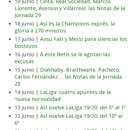
19 junio |
Celta, Real Sociedad, Marcos
Llorente, Asensio y Villarreal: las Notas de la
Jornada 29
18 junio |
Así es la Champions exprés: la
gloria a 270 minutos
17 junio |
Ansu Fati y Messi para silenciar los
bostezos
16 junio |
A este Betis se le agotan las
excusas
15 junio |
Diakhaby, Braithwaite, Pacheco,
Carlos Fernández…: las Notas de la Jornada
28
14 junio |
LaLiga: cuatro apuntes de la
‘nueva normalidad’
13 junio |
Así vuelve LaLiga 19/20: del 5º al 1º
12 junio |
Así vuelve LaLiga 19/20: del 10º al
6º