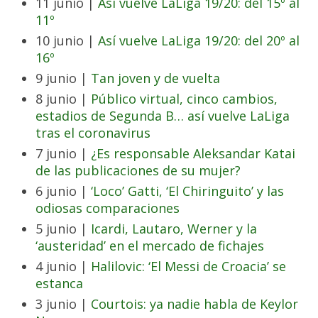
11 junio |
Así vuelve LaLiga 19/20: del 15º al
11º
10 junio |
Así vuelve LaLiga 19/20: del 20º al
16º
9 junio |
Tan joven y de vuelta
8 junio |
Público virtual, cinco cambios,
estadios de Segunda B… así vuelve LaLiga
tras el coronavirus
7 junio |
¿Es responsable Aleksandar Katai
de las publicaciones de su mujer?
6 junio |
‘Loco’ Gatti, ‘El Chiringuito’ y las
odiosas comparaciones
5 junio |
Icardi, Lautaro, Werner y la
‘austeridad’ en el mercado de fichajes
4 junio |
Halilovic: ‘El Messi de Croacia’ se
estanca
3 junio |
Courtois: ya nadie habla de Keylor