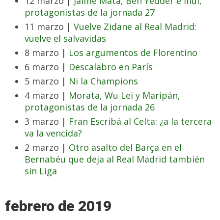
12 marzo |
Jaime Mata, Ben Yedder e Inui,
protagonistas de la jornada 27
11 marzo |
Vuelve Zidane al Real Madrid:
vuelve el salvavidas
8 marzo |
Los argumentos de Florentino
6 marzo |
Descalabro en París
5 marzo |
Ni la Champions
4 marzo |
Morata, Wu Lei y Maripán,
protagonistas de la jornada 26
3 marzo |
Fran Escribá al Celta: ¿a la tercera
va la vencida?
2 marzo |
Otro asalto del Barça en el
Bernabéu que deja al Real Madrid también
sin Liga
febrero de 2019