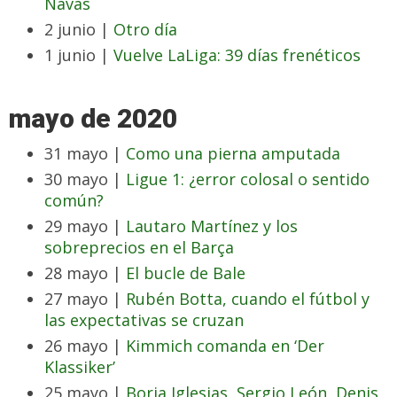
Navas
2 junio |
Otro día
1 junio |
Vuelve LaLiga: 39 días frenéticos
mayo de 2020
31 mayo |
Como una pierna amputada
30 mayo |
Ligue 1: ¿error colosal o sentido
común?
29 mayo |
Lautaro Martínez y los
sobreprecios en el Barça
28 mayo |
El bucle de Bale
27 mayo |
Rubén Botta, cuando el fútbol y
las expectativas se cruzan
26 mayo |
Kimmich comanda en ‘Der
Klassiker’
25 mayo |
Borja Iglesias, Sergio León, Denis