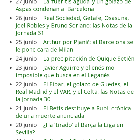
27 junio |
La ‘fueritis aguda’ y un golazo de
Aspas condenan al Barcelona
26 junio |
Real Sociedad, Getafe, Osasuna,
Joel Robles y Bruno Soriano: las Notas de la
Jornada 31
25 junio |
Arthur por Pjanić: al Barcelona se
le pone cara de Milan
24 junio |
La precipitación de Quique Setién
23 junio |
Javier Aguirre y el enésimo
imposible que busca en el Leganés
22 junio |
El Eibar, el golazo de Guedes, el
Real Madrid y el VAR, y el Celta: las Notas de
la Jornada 30
21 junio |
El Betis destituye a Rubi: crónica
de una muerte anunciada
20 junio |
¿Ha ‘tirado’ el Barça la Liga en
Sevilla?