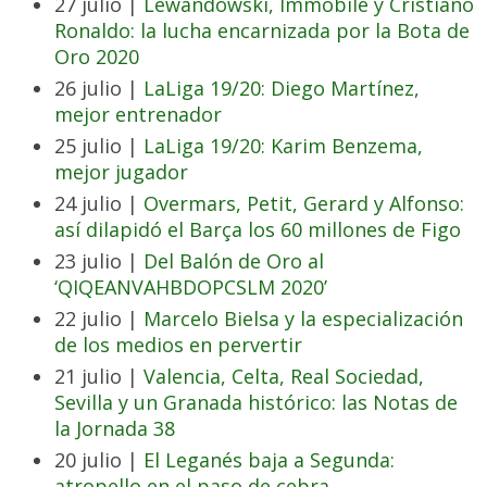
27 julio |
Lewandowski, Immobile y Cristiano
Ronaldo: la lucha encarnizada por la Bota de
Oro 2020
26 julio |
LaLiga 19/20: Diego Martínez,
mejor entrenador
25 julio |
LaLiga 19/20: Karim Benzema,
mejor jugador
24 julio |
Overmars, Petit, Gerard y Alfonso:
así dilapidó el Barça los 60 millones de Figo
23 julio |
Del Balón de Oro al
‘QIQEANVAHBDOPCSLM 2020’
22 julio |
Marcelo Bielsa y la especialización
de los medios en pervertir
21 julio |
Valencia, Celta, Real Sociedad,
Sevilla y un Granada histórico: las Notas de
la Jornada 38
20 julio |
El Leganés baja a Segunda:
atropello en el paso de cebra