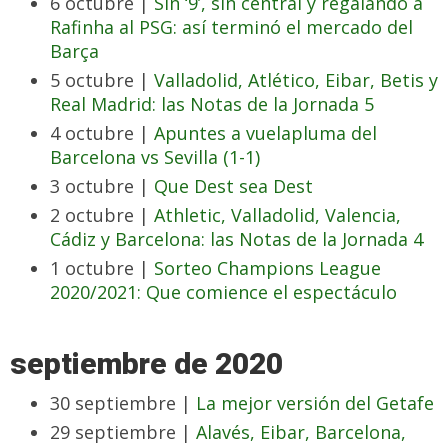
6 octubre |
Sin ‘9’, sin central y regalando a
Rafinha al PSG: así terminó el mercado del
Barça
5 octubre |
Valladolid, Atlético, Eibar, Betis y
Real Madrid: las Notas de la Jornada 5
4 octubre |
Apuntes a vuelapluma del
Barcelona vs Sevilla (1-1)
3 octubre |
Que Dest sea Dest
2 octubre |
Athletic, Valladolid, Valencia,
Cádiz y Barcelona: las Notas de la Jornada 4
1 octubre |
Sorteo Champions League
2020/2021: Que comience el espectáculo
septiembre de 2020
30 septiembre |
La mejor versión del Getafe
29 septiembre |
Alavés, Eibar, Barcelona,