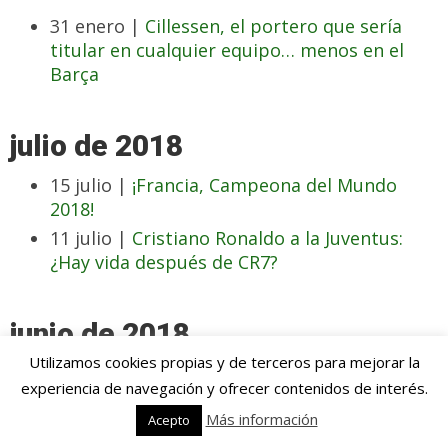
31 enero |
Cillessen, el portero que sería
titular en cualquier equipo… menos en el
Barça
julio de 2018
15 julio |
¡Francia, Campeona del Mundo
2018!
11 julio |
Cristiano Ronaldo a la Juventus:
¿Hay vida después de CR7?
junio de 2018
Utilizamos cookies propias y de terceros para mejorar la
19 junio |
Sergej Milinkovic-Savic, el crack en
experiencia de navegación y ofrecer contenidos de interés.
ciernes por el que todos suspiran
Más información
Acepto
17 junio |
En este Mundial, los favoritos son