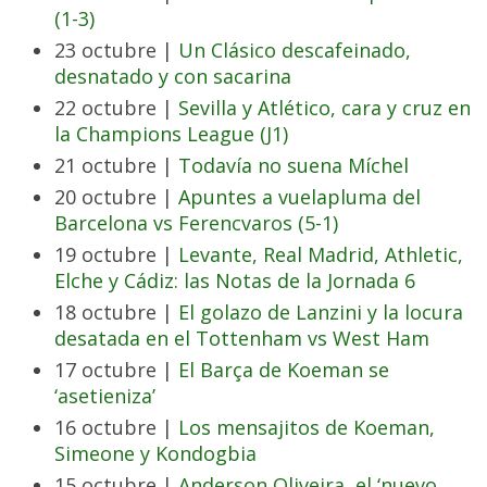
(1-3)
23 octubre |
Un Clásico descafeinado,
desnatado y con sacarina
22 octubre |
Sevilla y Atlético, cara y cruz en
la Champions League (J1)
21 octubre |
Todavía no suena Míchel
20 octubre |
Apuntes a vuelapluma del
Barcelona vs Ferencvaros (5-1)
19 octubre |
Levante, Real Madrid, Athletic,
Elche y Cádiz: las Notas de la Jornada 6
18 octubre |
El golazo de Lanzini y la locura
desatada en el Tottenham vs West Ham
17 octubre |
El Barça de Koeman se
‘asetieniza’
16 octubre |
Los mensajitos de Koeman,
Simeone y Kondogbia
15 octubre |
Anderson Oliveira, el ‘nuevo