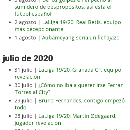
sumidero de despropósitos: así está el
fútbol español
2 agosto |
LaLiga 19/20: Real Betis, equipo
más decepcionante
1 agosto |
Aubameyang sería un fichajazo
julio de 2020
31 julio |
LaLiga 19/20: Granada CF, equipo
revelación
30 julio |
¿Cómo no iba a querer irse Ferran
Torres al City?
29 julio |
Bruno Fernandes, contigo empezó
todo
28 julio |
LaLiga 19/20: Martin Ødegaard,
jugador revelación