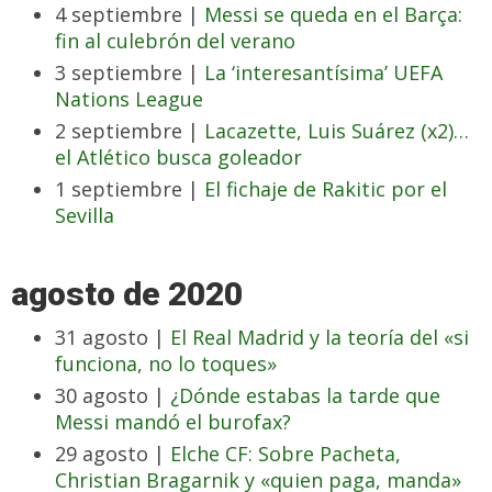
4 septiembre |
Messi se queda en el Barça:
fin al culebrón del verano
3 septiembre |
La ‘interesantísima’ UEFA
Nations League
2 septiembre |
Lacazette, Luis Suárez (x2)…
el Atlético busca goleador
1 septiembre |
El fichaje de Rakitic por el
Sevilla
agosto de 2020
31 agosto |
El Real Madrid y la teoría del «si
funciona, no lo toques»
30 agosto |
¿Dónde estabas la tarde que
Messi mandó el burofax?
29 agosto |
Elche CF: Sobre Pacheta,
Christian Bragarnik y «quien paga, manda»