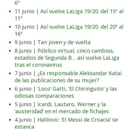
6º
11 junio |
Así vuelve LaLiga 19/20: del 15º al
11º
10 junio |
Así vuelve LaLiga 19/20: del 20º al
16º
9 junio |
Tan joven y de vuelta
8 junio |
Público virtual, cinco cambios,
estadios de Segunda B… así vuelve LaLiga
tras el coronavirus
7 junio |
¿Es responsable Aleksandar Katai
de las publicaciones de su mujer?
6 junio |
‘Loco’ Gatti, ‘El Chiringuito’ y las
odiosas comparaciones
5 junio |
Icardi, Lautaro, Werner y la
‘austeridad’ en el mercado de fichajes
4 junio |
Halilovic: ‘El Messi de Croacia’ se
estanca