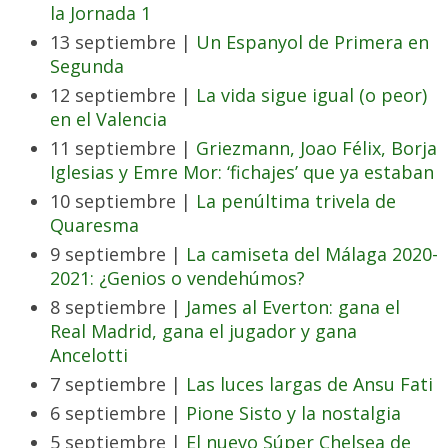
la Jornada 1
13 septiembre |
Un Espanyol de Primera en
Segunda
12 septiembre |
La vida sigue igual (o peor)
en el Valencia
11 septiembre |
Griezmann, Joao Félix, Borja
Iglesias y Emre Mor: ‘fichajes’ que ya estaban
10 septiembre |
La penúltima trivela de
Quaresma
9 septiembre |
La camiseta del Málaga 2020-
2021: ¿Genios o vendehúmos?
8 septiembre |
James al Everton: gana el
Real Madrid, gana el jugador y gana
Ancelotti
7 septiembre |
Las luces largas de Ansu Fati
6 septiembre |
Pione Sisto y la nostalgia
5 septiembre |
El nuevo Súper Chelsea de