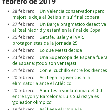
febrero de 2019
28 febrero |
Un Valencia conservador (pero
mejor) le deja al Betis sin ‘su’ final copera
27 febrero |
Un Barça pragmático desactiva
al Real Madrid y estará en la final de Copa
25 febrero |
Getafe, Bale y el VAR,
protagonistas de la jornada 25
24 febrero |
Lo que Messi decida
23 febrero |
Una Supercopa de España fuera
de España: ¡todo son ventajas!
21 febrero |
Con el cuchillo entre los dientes
20 febrero |
Así llega la Juventus a la
eliminatoria ante el Atlético
20 febrero |
Apuntes a vuelapluma del 0-0
entre Lyon y Barcelona: Luis Suárez ya es
‘goleador olímpico’
19 febrero |
Así llega el Lyon a la