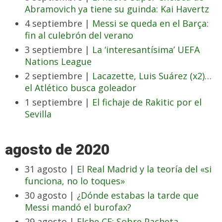
Abramovich ya tiene su guinda: Kai Havertz
4 septiembre |
Messi se queda en el Barça:
fin al culebrón del verano
3 septiembre |
La ‘interesantísima’ UEFA
Nations League
2 septiembre |
Lacazette, Luis Suárez (x2)…
el Atlético busca goleador
1 septiembre |
El fichaje de Rakitic por el
Sevilla
agosto de 2020
31 agosto |
El Real Madrid y la teoría del «si
funciona, no lo toques»
30 agosto |
¿Dónde estabas la tarde que
Messi mandó el burofax?
29 agosto |
Elche CF: Sobre Pacheta,