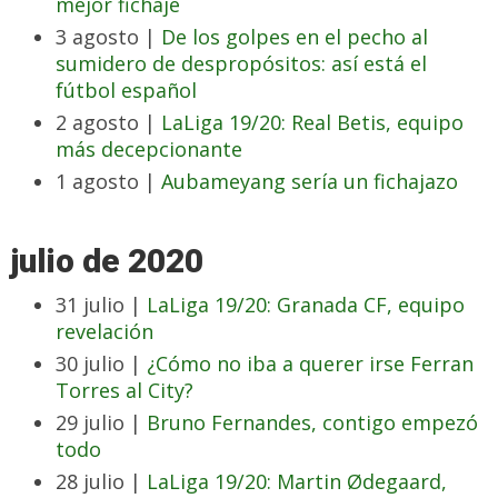
mejor fichaje
3 agosto |
De los golpes en el pecho al
sumidero de despropósitos: así está el
fútbol español
2 agosto |
LaLiga 19/20: Real Betis, equipo
más decepcionante
1 agosto |
Aubameyang sería un fichajazo
julio de 2020
31 julio |
LaLiga 19/20: Granada CF, equipo
revelación
30 julio |
¿Cómo no iba a querer irse Ferran
Torres al City?
29 julio |
Bruno Fernandes, contigo empezó
todo
28 julio |
LaLiga 19/20: Martin Ødegaard,