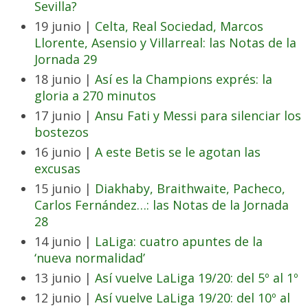
Sevilla?
19 junio |
Celta, Real Sociedad, Marcos
Llorente, Asensio y Villarreal: las Notas de la
Jornada 29
18 junio |
Así es la Champions exprés: la
gloria a 270 minutos
17 junio |
Ansu Fati y Messi para silenciar los
bostezos
16 junio |
A este Betis se le agotan las
excusas
15 junio |
Diakhaby, Braithwaite, Pacheco,
Carlos Fernández…: las Notas de la Jornada
28
14 junio |
LaLiga: cuatro apuntes de la
‘nueva normalidad’
13 junio |
Así vuelve LaLiga 19/20: del 5º al 1º
12 junio |
Así vuelve LaLiga 19/20: del 10º al