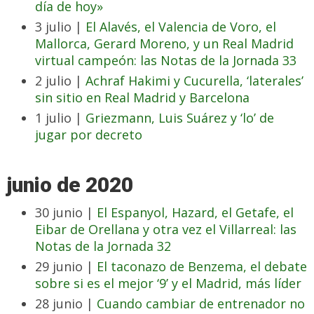
día de hoy»
3 julio |
El Alavés, el Valencia de Voro, el
Mallorca, Gerard Moreno, y un Real Madrid
virtual campeón: las Notas de la Jornada 33
2 julio |
Achraf Hakimi y Cucurella, ‘laterales’
sin sitio en Real Madrid y Barcelona
1 julio |
Griezmann, Luis Suárez y ‘lo’ de
jugar por decreto
junio de 2020
30 junio |
El Espanyol, Hazard, el Getafe, el
Eibar de Orellana y otra vez el Villarreal: las
Notas de la Jornada 32
29 junio |
El taconazo de Benzema, el debate
sobre si es el mejor ‘9’ y el Madrid, más líder
28 junio |
Cuando cambiar de entrenador no