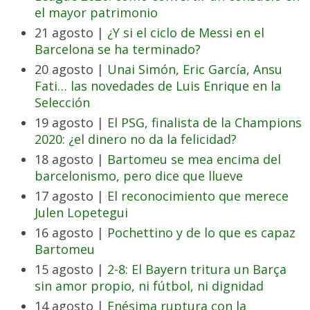
el mayor patrimonio
21 agosto |
¿Y si el ciclo de Messi en el
Barcelona se ha terminado?
20 agosto |
Unai Simón, Eric García, Ansu
Fati… las novedades de Luis Enrique en la
Selección
19 agosto |
El PSG, finalista de la Champions
2020: ¿el dinero no da la felicidad?
18 agosto |
Bartomeu se mea encima del
barcelonismo, pero dice que llueve
17 agosto |
El reconocimiento que merece
Julen Lopetegui
16 agosto |
Pochettino y de lo que es capaz
Bartomeu
15 agosto |
2-8: El Bayern tritura un Barça
sin amor propio, ni fútbol, ni dignidad
14 agosto |
Enésima ruptura con la