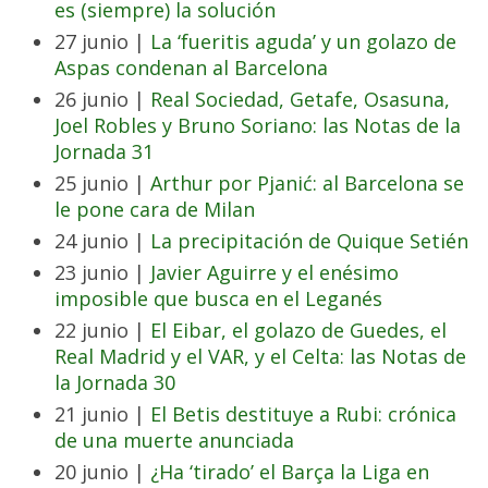
es (siempre) la solución
27 junio |
La ‘fueritis aguda’ y un golazo de
Aspas condenan al Barcelona
26 junio |
Real Sociedad, Getafe, Osasuna,
Joel Robles y Bruno Soriano: las Notas de la
Jornada 31
25 junio |
Arthur por Pjanić: al Barcelona se
le pone cara de Milan
24 junio |
La precipitación de Quique Setién
23 junio |
Javier Aguirre y el enésimo
imposible que busca en el Leganés
22 junio |
El Eibar, el golazo de Guedes, el
Real Madrid y el VAR, y el Celta: las Notas de
la Jornada 30
21 junio |
El Betis destituye a Rubi: crónica
de una muerte anunciada
20 junio |
¿Ha ‘tirado’ el Barça la Liga en